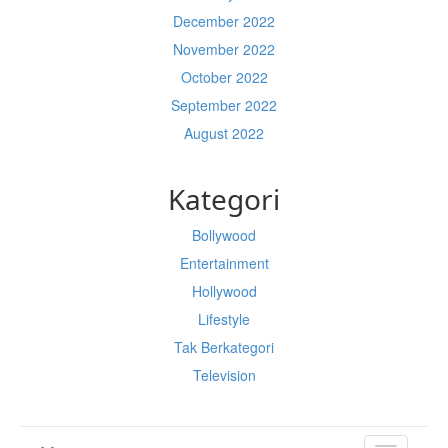
December 2022
November 2022
October 2022
September 2022
August 2022
Kategori
Bollywood
Entertainment
Hollywood
Lifestyle
Tak Berkategori
Television