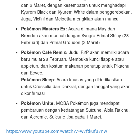
dan 2 Maret, dengan kesempatan untuk menghadapi
Kyurem Black dan Kyurem White dalam penggerebekan.
Juga, Victini dan Meloetta mengkilap akan muncul
Pokémon Masters Ex:
Acara di mana May dan
Brendon akan muncul dengan Kyogre Primal Shiny (28
Februari) dan Primal Groudon (2 Maret)
Pokémon Café Remix:
Judul F2P akan memiliki acara
baru mulai 28 Februari. Membuka kunci flapple atau
appletun, dan kostum makanan penutup untuk Pikachu
dan Eevee.
Pokémon Sleep
: Acara khusus yang didedikasikan
untuk Cresselia dan Darkrai, dengan tanggal yang akan
dikonfirmasi
Pokémon Unite:
MOBA Pokémon juga mendapat
pembaruan dengan kedatangan Suicune, Alola Raichu,
dan Alcremie. Suicune tiba pada 1 Maret.
https://www.youtube.com/watch?v=w7ftkufu7nw