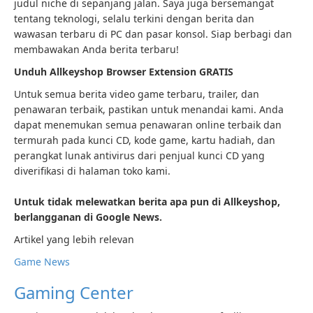
judul niche di sepanjang jalan. Saya juga bersemangat
tentang teknologi, selalu terkini dengan berita dan
wawasan terbaru di PC dan pasar konsol. Siap berbagi dan
membawakan Anda berita terbaru!
Unduh Allkeyshop Browser Extension GRATIS
Untuk semua berita video game terbaru, trailer, dan
penawaran terbaik, pastikan untuk menandai kami. Anda
dapat menemukan semua penawaran online terbaik dan
termurah pada kunci CD, kode game, kartu hadiah, dan
perangkat lunak antivirus dari penjual kunci CD yang
diverifikasi di halaman toko kami.
Untuk tidak melewatkan berita apa pun di Allkeyshop,
berlangganan di Google News.
Artikel yang lebih relevan
Game News
Gaming Center