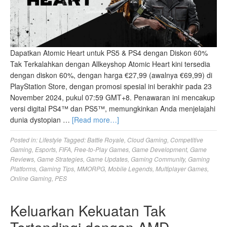
Dapatkan Atomic Heart untuk PS5 & PS4 dengan Diskon 60%
Tak Terkalahkan dengan Allkeyshop Atomic Heart kini tersedia
dengan diskon 60%, dengan harga €27,99 (awalnya €69,99) di
PlayStation Store, dengan promosi spesial ini berakhir pada 23
November 2024, pukul 07:59 GMT+8. Penawaran ini mencakup
versi digital PS4™ dan PS5™, memungkinkan Anda menjelajahi
dunia dystopian …
[Read more…]
Posted in:
Lifestyle
Tagged:
Battle Royale
,
Cloud Gaming
,
Competitive
Gaming
,
Esports
,
FIFA
,
Free-to-Play Games
,
Game Development
,
Game
Reviews
,
Game Strategies
,
Game Updates
,
Gaming Community
,
Gaming
Platforms
,
Gaming Tips
,
MMORPG
,
Mobile Legends
,
Multiplayer Games
,
Online Gaming
,
PES
Keluarkan Kekuatan Tak
Tertandingi dengan AMD