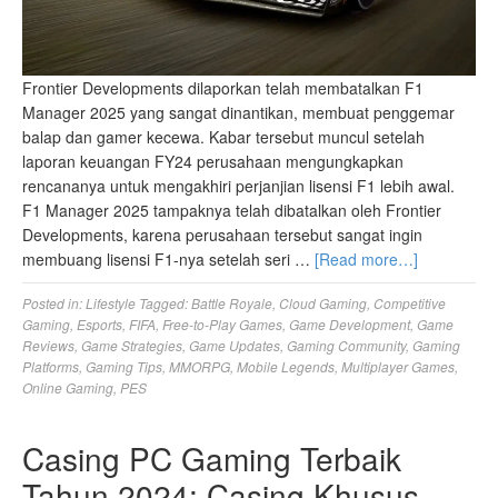
Frontier Developments dilaporkan telah membatalkan F1
Manager 2025 yang sangat dinantikan, membuat penggemar
balap dan gamer kecewa. Kabar tersebut muncul setelah
laporan keuangan FY24 perusahaan mengungkapkan
rencananya untuk mengakhiri perjanjian lisensi F1 lebih awal.
F1 Manager 2025 tampaknya telah dibatalkan oleh Frontier
Developments, karena perusahaan tersebut sangat ingin
membuang lisensi F1-nya setelah seri …
[Read more…]
Posted in:
Lifestyle
Tagged:
Battle Royale
,
Cloud Gaming
,
Competitive
Gaming
,
Esports
,
FIFA
,
Free-to-Play Games
,
Game Development
,
Game
Reviews
,
Game Strategies
,
Game Updates
,
Gaming Community
,
Gaming
Platforms
,
Gaming Tips
,
MMORPG
,
Mobile Legends
,
Multiplayer Games
,
Online Gaming
,
PES
Casing PC Gaming Terbaik
Tahun 2024: Casing Khusus