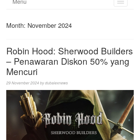
Menu
TOGGL
NAVIGA
Month:
November 2024
Robin Hood: Sherwood Builders
– Penawaran Diskon 50% yang
Mencuri
29 November 2024
by
dubaiexnews