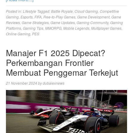
Posted in:
Lifestyle
Tagged:
Battle Royale
,
Cloud Gaming
,
Competitive
Gaming
,
Esports
,
FIFA
,
Free-to-Play Games
,
Game Development
,
Game
Reviews
,
Game Strategies
,
Game Updates
,
Gaming Community
,
Gaming
Platforms
,
Gaming Tips
,
MMORPG
,
Mobile Legends
,
Multiplayer Games
,
Online Gaming
,
PES
Manajer F1 2025 Dipecat?
Perkembangan Frontier
Membuat Penggemar Terkejut
21 November 2024
by
dubaiexnews