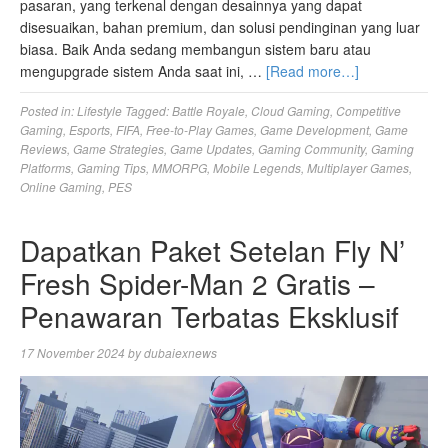
pasaran, yang terkenal dengan desainnya yang dapat
disesuaikan, bahan premium, dan solusi pendinginan yang luar
biasa. Baik Anda sedang membangun sistem baru atau
mengupgrade sistem Anda saat ini, …
[Read more…]
Posted in:
Lifestyle
Tagged:
Battle Royale
,
Cloud Gaming
,
Competitive
Gaming
,
Esports
,
FIFA
,
Free-to-Play Games
,
Game Development
,
Game
Reviews
,
Game Strategies
,
Game Updates
,
Gaming Community
,
Gaming
Platforms
,
Gaming Tips
,
MMORPG
,
Mobile Legends
,
Multiplayer Games
,
Online Gaming
,
PES
Dapatkan Paket Setelan Fly N’
Fresh Spider-Man 2 Gratis –
Penawaran Terbatas Eksklusif
17 November 2024
by
dubaiexnews