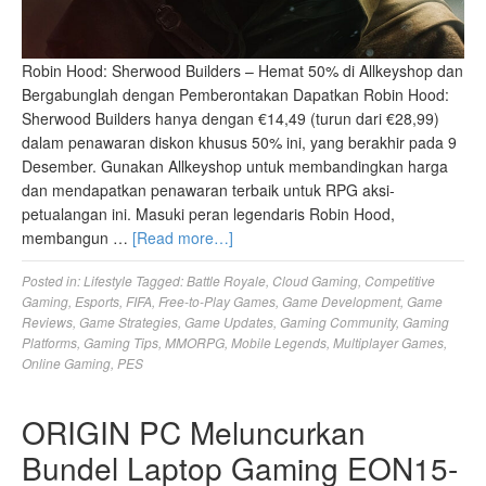
Robin Hood: Sherwood Builders – Hemat 50% di Allkeyshop dan
Bergabunglah dengan Pemberontakan Dapatkan Robin Hood:
Sherwood Builders hanya dengan €14,49 (turun dari €28,99)
dalam penawaran diskon khusus 50% ini, yang berakhir pada 9
Desember. Gunakan Allkeyshop untuk membandingkan harga
dan mendapatkan penawaran terbaik untuk RPG aksi-
petualangan ini. Masuki peran legendaris Robin Hood,
membangun …
[Read more…]
Posted in:
Lifestyle
Tagged:
Battle Royale
,
Cloud Gaming
,
Competitive
Gaming
,
Esports
,
FIFA
,
Free-to-Play Games
,
Game Development
,
Game
Reviews
,
Game Strategies
,
Game Updates
,
Gaming Community
,
Gaming
Platforms
,
Gaming Tips
,
MMORPG
,
Mobile Legends
,
Multiplayer Games
,
Online Gaming
,
PES
ORIGIN PC Meluncurkan
Bundel Laptop Gaming EON15-