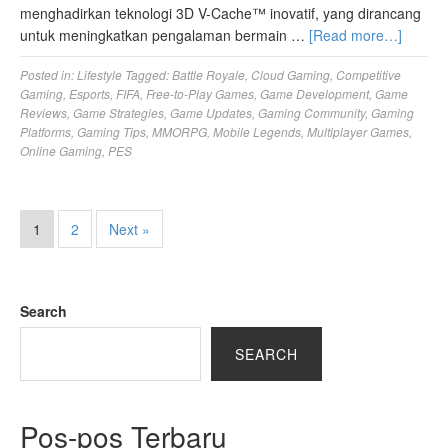
menghadirkan teknologi 3D V-Cache™ inovatif, yang dirancang
untuk meningkatkan pengalaman bermain …
[Read more…]
Posted in:
Lifestyle
Tagged:
Battle Royale
,
Cloud Gaming
,
Competitive
Gaming
,
Esports
,
FIFA
,
Free-to-Play Games
,
Game Development
,
Game
Reviews
,
Game Strategies
,
Game Updates
,
Gaming Community
,
Gaming
Platforms
,
Gaming Tips
,
MMORPG
,
Mobile Legends
,
Multiplayer Games
,
Online Gaming
,
PES
1
2
Next »
Search
SEARCH
Pos-pos Terbaru