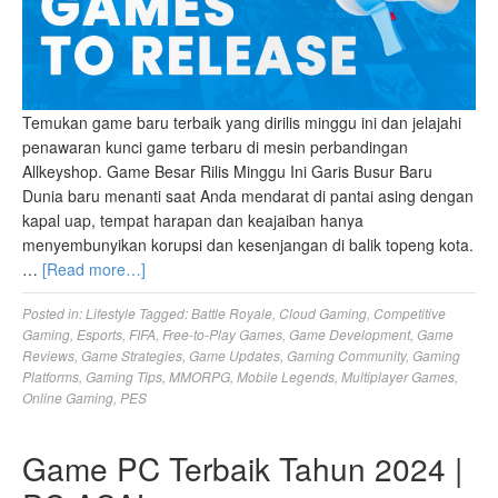
Temukan game baru terbaik yang dirilis minggu ini dan jelajahi
penawaran kunci game terbaru di mesin perbandingan
Allkeyshop. Game Besar Rilis Minggu Ini Garis Busur Baru
Dunia baru menanti saat Anda mendarat di pantai asing dengan
kapal uap, tempat harapan dan keajaiban hanya
menyembunyikan korupsi dan kesenjangan di balik topeng kota.
…
[Read more…]
Posted in:
Lifestyle
Tagged:
Battle Royale
,
Cloud Gaming
,
Competitive
Gaming
,
Esports
,
FIFA
,
Free-to-Play Games
,
Game Development
,
Game
Reviews
,
Game Strategies
,
Game Updates
,
Gaming Community
,
Gaming
Platforms
,
Gaming Tips
,
MMORPG
,
Mobile Legends
,
Multiplayer Games
,
Online Gaming
,
PES
Game PC Terbaik Tahun 2024 |