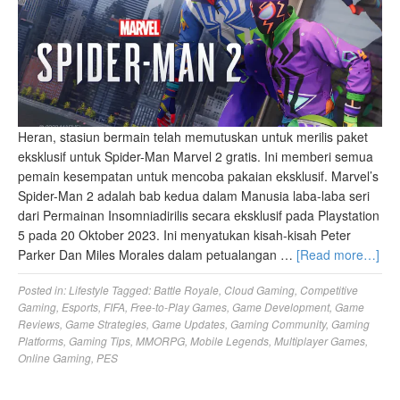
Heran, stasiun bermain telah memutuskan untuk merilis paket
eksklusif untuk Spider-Man Marvel 2 gratis. Ini memberi semua
pemain kesempatan untuk mencoba pakaian eksklusif. Marvel’s
Spider-Man 2 adalah bab kedua dalam Manusia laba-laba seri
dari Permainan Insomniadirilis secara eksklusif pada Playstation
5 pada 20 Oktober 2023. Ini menyatukan kisah-kisah Peter
Parker Dan Miles Morales dalam petualangan …
[Read more…]
Posted in:
Lifestyle
Tagged:
Battle Royale
,
Cloud Gaming
,
Competitive
Gaming
,
Esports
,
FIFA
,
Free-to-Play Games
,
Game Development
,
Game
Reviews
,
Game Strategies
,
Game Updates
,
Gaming Community
,
Gaming
Platforms
,
Gaming Tips
,
MMORPG
,
Mobile Legends
,
Multiplayer Games
,
Online Gaming
,
PES