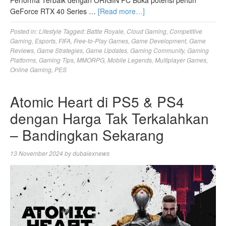
GeForce RTX 40 Series …
[Read more…]
Posted in:
Lifestyle
Tagged:
Battle Royale
,
Cloud Gaming
,
Competitive
Gaming
,
Esports
,
FIFA
,
Free-to-Play Games
,
Game Development
,
Game
Reviews
,
Game Strategies
,
Game Updates
,
Gaming Community
,
Gaming
Platforms
,
Gaming Tips
,
MMORPG
,
Mobile Legends
,
Multiplayer Games
,
Online Gaming
,
PES
Atomic Heart di PS5 & PS4
dengan Harga Tak Terkalahkan
– Bandingkan Sekarang
13 November 2024
by
dubaiexnews