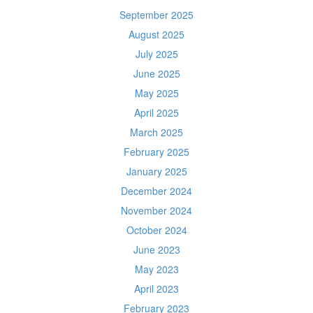
September 2025
August 2025
July 2025
June 2025
May 2025
April 2025
March 2025
February 2025
January 2025
December 2024
November 2024
October 2024
June 2023
May 2023
April 2023
February 2023