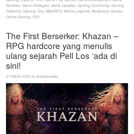
Reviews
,
Game Strategies
,
Game Updates
,
Gaming Community
,
Gaming
Platforms
,
Gaming Tips
,
MMORPG
,
Mobile Legends
,
Multiplayer Games
,
Online Gaming
,
PES
The First Berserker: Khazan –
RPG hardcore yang menulis
ulang sejarah Pell Los ‘ada di
sini!
27 March 2025
by
dubaiexnews