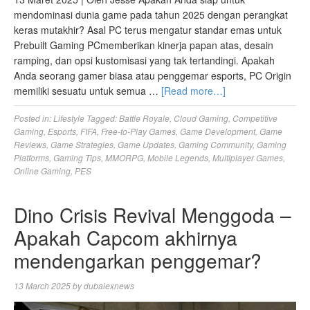
mendominasi dunia game pada tahun 2025 dengan perangkat
keras mutakhir? Asal PC terus mengatur standar emas untuk
Prebuilt Gaming PCmemberikan kinerja papan atas, desain
ramping, dan opsi kustomisasi yang tak tertandingi. Apakah
Anda seorang gamer biasa atau penggemar esports, PC Origin
memiliki sesuatu untuk semua …
[Read more…]
Posted in:
Lifestyle
Tagged:
Battle Royale
,
Cloud Gaming
,
Competitive
Gaming
,
Esports
,
FIFA
,
Free-to-Play Games
,
Game Development
,
Game
Reviews
,
Game Strategies
,
Game Updates
,
Gaming Community
,
Gaming
Platforms
,
Gaming Tips
,
MMORPG
,
Mobile Legends
,
Multiplayer Games
,
Online Gaming
,
PES
Dino Crisis Revival Menggoda –
Apakah Capcom akhirnya
mendengarkan penggemar?
13 March 2025
by
dubaiexnews