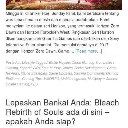
Minggu ini di artikel Pixel Sunday kami, kami berbicara tentang
waralaba di mana mesin dan manusia bertabrakan. Kami
menyelam ke dalam seri Horizon, yang termasuk Horizon Zero
Dawn dan Horizon Forbidden West. Ringkasan Seri Horizon
dikembangkan oleh Guerrilla Games dan diterbitkan oleh Sony
Interactive Entertainment. Dia memulai debutnya di 2017
dengan Horizon Zero Dawn. Game …
[Read more…]
Posted in:
Lifestyle
Tagged:
Battle Royale
,
Cloud Gaming
,
Competitive
Gaming
,
Esports
,
FIFA
,
Free-to-Play Games
,
Game Development
,
Game
Reviews
,
Game Strategies
,
Game Updates
,
Gaming Community
,
Gaming
Platforms
,
Gaming Tips
,
MMORPG
,
Mobile Legends
,
Multiplayer Games
,
Online Gaming
,
PES
Lepaskan Bankai Anda: Bleach
Rebirth of Souls ada di sini –
apakah Anda siap?