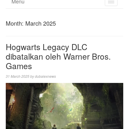
Menu
TOGGL
NAVIGA
Month:
March 2025
Hogwarts Legacy DLC
dibatalkan oleh Warner Bros.
Games
31 March 2025
by
dubaiexnews