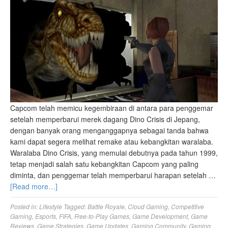
Capcom telah memicu kegembiraan di antara para penggemar
setelah memperbarui merek dagang Dino Crisis di Jepang,
dengan banyak orang menganggapnya sebagai tanda bahwa
kami dapat segera melihat remake atau kebangkitan waralaba.
Waralaba Dino Crisis, yang memulai debutnya pada tahun 1999,
tetap menjadi salah satu kebangkitan Capcom yang paling
diminta, dan penggemar telah memperbarui harapan setelah …
[Read more…]
Posted in:
Lifestyle
Tagged:
Battle Royale
,
Cloud Gaming
,
Competitive
Gaming
,
Esports
,
FIFA
,
Free-to-Play Games
,
Game Development
,
Game
Reviews
,
Game Strategies
,
Game Updates
,
Gaming Community
,
Gaming