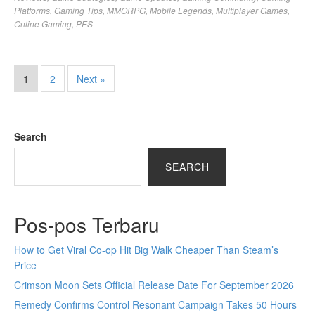
Platforms
,
Gaming Tips
,
MMORPG
,
Mobile Legends
,
Multiplayer Games
,
Online Gaming
,
PES
1
2
Next »
Search
SEARCH
Pos-pos Terbaru
How to Get Viral Co-op Hit Big Walk Cheaper Than Steam’s
Price
Crimson Moon Sets Official Release Date For September 2026
Remedy Confirms Control Resonant Campaign Takes 50 Hours