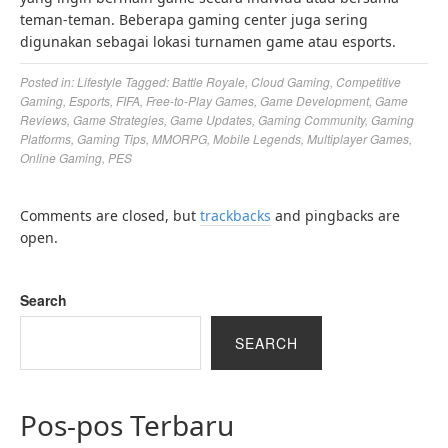
teman-teman. Beberapa gaming center juga sering
digunakan sebagai lokasi turnamen game atau esports.
Posted in:
Lifestyle
Tagged:
Battle Royale
,
Cloud Gaming
,
Competitive
Gaming
,
Esports
,
FIFA
,
Free-to-Play Games
,
Game Development
,
Game
Reviews
,
Game Strategies
,
Game Updates
,
Gaming Community
,
Gaming
Platforms
,
Gaming Tips
,
MMORPG
,
Mobile Legends
,
Multiplayer Games
,
Online Gaming
,
PES
Comments are closed, but
trackbacks
and pingbacks are
open.
Search
SEARCH
Pos-pos Terbaru