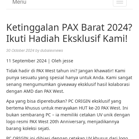
Menu
TOGGL
NAVIGA
Ketinggalan PAX Barat 2024?
Ikuti Hadiah Eksklusif Kami!
30 October 2024
by
dubaiexnews
11 September 2024 | Oleh jesse
Tidak hadir di PAX West tahun ini? Jangan khawatir! Kami
punya sesuatu yang spesial hanya untuk Anda. Kami sangat
senang mengumumkan giveaway eksklusif hasil kolaborasi
dengan AMD dan PAX West.
Apa yang bisa diperebutkan? PC ORIGIN eksklusif yang
bertema khusus untuk merayakan HUT ke-20 PAX West. Ini
bukan sembarang PC – ia memiliki cetakan UV unik dengan
logo resmi PAX West 20th Anniversary, menjadikannya
barang koleksi sejati.
PC ORIGIN ini dihiasi dengan cetakan UV khusus dari logo