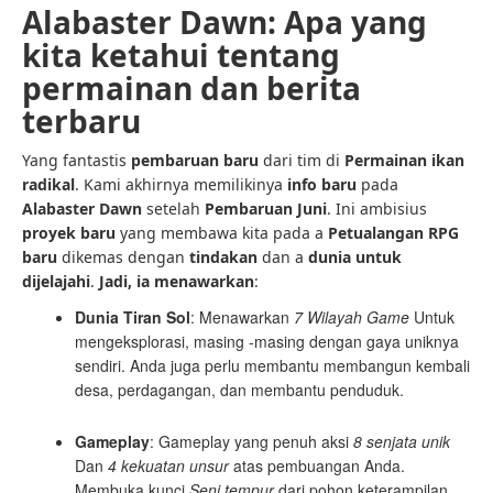
Alabaster Dawn: Apa yang
kita ketahui tentang
permainan dan berita
terbaru
Yang fantastis
pembaruan baru
dari tim di
Permainan ikan
radikal
. Kami akhirnya memilikinya
info baru
pada
Alabaster Dawn
setelah
Pembaruan Juni
. Ini ambisius
proyek baru
yang membawa kita pada a
Petualangan RPG
baru
dikemas dengan
tindakan
dan a
dunia untuk
dijelajahi
.
Jadi, ia menawarkan
:
Dunia Tiran Sol
: Menawarkan
7 Wilayah Game
Untuk
mengeksplorasi, masing -masing dengan gaya uniknya
sendiri. Anda juga perlu membantu membangun kembali
desa, perdagangan, dan membantu penduduk.
Gameplay
: Gameplay yang penuh aksi
8 senjata unik
Dan
4 kekuatan unsur
atas pembuangan Anda.
Membuka kunci
Seni tempur
dari pohon keterampilan