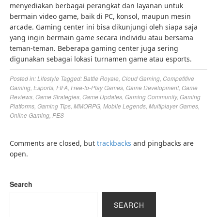
menyediakan berbagai perangkat dan layanan untuk
bermain video game, baik di PC, konsol, maupun mesin
arcade. Gaming center ini bisa dikunjungi oleh siapa saja
yang ingin bermain game secara individu atau bersama
teman-teman. Beberapa gaming center juga sering
digunakan sebagai lokasi turnamen game atau esports.
Posted in:
Lifestyle
Tagged:
Battle Royale
,
Cloud Gaming
,
Competitive
Gaming
,
Esports
,
FIFA
,
Free-to-Play Games
,
Game Development
,
Game
Reviews
,
Game Strategies
,
Game Updates
,
Gaming Community
,
Gaming
Platforms
,
Gaming Tips
,
MMORPG
,
Mobile Legends
,
Multiplayer Games
,
Online Gaming
,
PES
Comments are closed, but
trackbacks
and pingbacks are
open.
Search
SEARCH