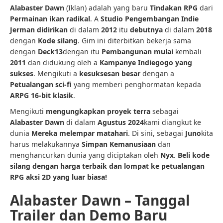
Alabaster Dawn
(Iklan) adalah yang baru
Tindakan RPG
dari
Permainan ikan radikal
. A
Studio Pengembangan Indie
Jerman
didirikan
di dalam
2012
itu
debutnya
di dalam
2018
dengan
Kode silang
. Gim ini diterbitkan bekerja sama
dengan
Deck13
dengan itu
Pembangunan mulai
kembali
2011
dan didukung oleh a
Kampanye Indiegogo yang
sukses
. Mengikuti a
kesuksesan besar
dengan a
Petualangan sci-fi
yang memberi penghormatan kepada
ARPG 16-bit klasik
.
Mengikuti
mengungkapkan proyek terra
sebagai
Alabaster Dawn
di dalam
Agustus 2024
kami diangkut ke
dunia
Mereka melempar matahari
. Di sini, sebagai
Juno
kita
harus melakukannya
Simpan Kemanusiaan
dan
menghancurkan dunia yang diciptakan oleh
Nyx
.
Beli kode
silang dengan harga terbaik dan lompat ke petualangan
RPG aksi 2D yang luar biasa!
Alabaster Dawn – Tanggal
Trailer dan Demo Baru