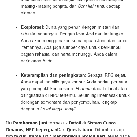
masing -masing senjata, dan
Seni Ilahi
untuk setiap
elemen.
Eksplorasi
: Dunia yang penuh dengan misteri dan
rahasia menunggu. Dengan teka -teki dan tantangan,
Anda akan menggunakan kemampuan Juno dan teman
-temannya. Ada juga sumber daya untuk berkumpul,
bagian rahasia, dan harta menunggu Anda dalam
perjalanan Anda.
Keterampilan dan peningkatan
: Sebagai RPG sejati,
Anda dapat memilih gaya tempur Anda berkat permata
yang mengaktifkan pesona.
Permata
dapat dibuat atau
ditingkatkan di NPC tertentu. Belum lagi memasak untuk
dorongan sementara dan penyembuhan, lengkap
dengan a
Level langit -langit
.
Itu
Pembaruan Juni
termasuk
Detail
di
Sistem Cuaca
Dinamis
,
NPC bepergian
Dan
Quests baru
. Ditambah lagi,
tim
fokus utama
aktif
menciptakan prolog baru
tepat pada