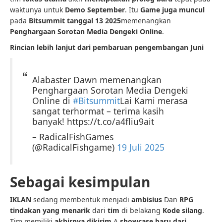
waktunya untuk
Demo September
. Itu
Game juga muncul
pada
Bitsummit tanggal 13 2025
memenangkan
Penghargaan Sorotan Media Dengeki Online
.
Rincian lebih lanjut dari pembaruan pengembangan Juni
Alabaster Dawn memenangkan
Penghargaan Sorotan Media Dengeki
Online di
#Bitsummit
Lai Kami merasa
sangat terhormat – terima kasih
banyak! https://t.co/a4fliu9ait
– RadicalFishGames
(@RadicalFishgame)
19 Juli 2025
Sebagai kesimpulan
IKLAN
sedang membentuk menjadi
ambisius
Dan
RPG
tindakan yang menarik
dari
tim
di belakang
Kode silang
.
Tim memiliki
akhirnya dikirim
A
showcase baru dari