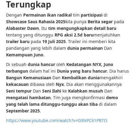
Terungkap
Dengan
Permainan ikan radikal
tim
partisipasi
di
Showcase Saus Rahasia 2025
kita punya
Berita segar
pada
Alabaster Dawn
. Itu
tim
mengungkapkan detail baru
tentang yang ditunggu
RPG aksi 2.5d baru
menjatuhkan
trailer baru
pada
19 Juli 2025
. Trailer ini memberi kita
pandangan yang lebih dalam
dunia permainan
Dan
Kemampuan Juno
.
Di sebuah
dunia hancur
oleh
Kedatangan NYX
,
Juno
terbangun
dalam hal ini
Dunia yang baru hancur
. Dia harus
Bangun Kemanusiaan
Dan
Kembalikan dunia
mengakhiri
kekacauan
dibawa oleh
Nyx
. Dia akan menggunakannya
Seni tempur
Dan
Seni Ilahi
ke
Kalahkan musuh
Dan
mengatasi hambatan
. Tim juga mengkonfirmasi
demo
yang telah lama ditunggu-tunggu akan tiba
di dalam
September 2025
.
https://www.youtube.com/watch?v=G9NPC61PBTO