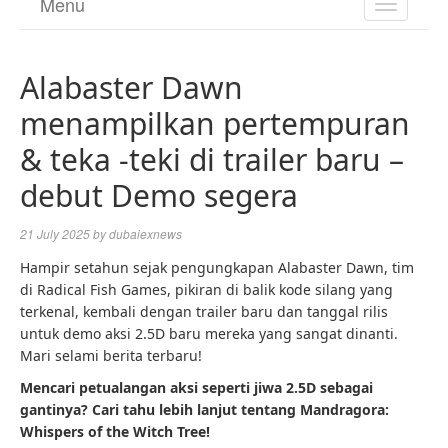
Menu
TOGGL
NAVIGA
Alabaster Dawn
menampilkan pertempuran
& teka -teki di trailer baru –
debut Demo segera
21 July 2025
by
dubaiexnews
Hampir setahun sejak pengungkapan Alabaster Dawn, tim
di Radical Fish Games, pikiran di balik kode silang yang
terkenal, kembali dengan trailer baru dan tanggal rilis
untuk demo aksi 2.5D baru mereka yang sangat dinanti.
Mari selami berita terbaru!
Mencari petualangan aksi seperti jiwa 2.5D sebagai
gantinya? Cari tahu lebih lanjut tentang Mandragora:
Whispers of the Witch Tree!