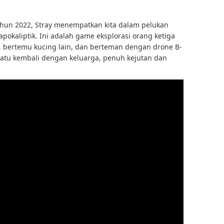
tahun 2022, Stray menempatkan kita dalam pelukan
pokaliptik. Ini adalah game eksplorasi orang ketiga
r, bertemu kucing lain, dan berteman dengan drone B-
rsatu kembali dengan keluarga, penuh kejutan dan