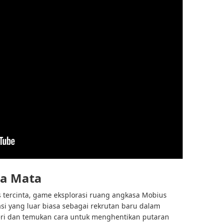
ma Mata
s tercinta, game eksplorasi ruang angkasa Mobius
asi yang luar biasa sebagai rekrutan baru dalam
eri dan temukan cara untuk menghentikan putaran