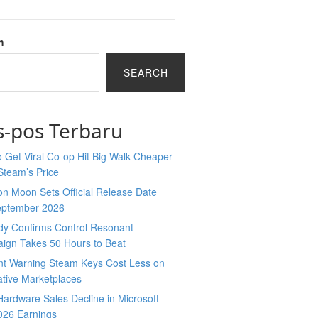
h
SEARCH
s-pos Terbaru
 Get Viral Co-op Hit Big Walk Cheaper
Steam’s Price
n Moon Sets Official Release Date
eptember 2026
y Confirms Control Resonant
ign Takes 50 Hours to Beat
nt Warning Steam Keys Cost Less on
ative Marketplaces
ardware Sales Decline in Microsoft
026 Earnings