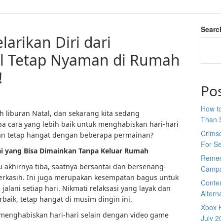
Searc
arikan Diri dari
l Tetap Nyaman di Rumah
!
Po
How to
h liburan Natal, dan sekarang kita sedang
Than 
a cara yang lebih baik untuk menghabiskan hari-hari
Crimso
dan tetap hangat dengan beberapa permainan?
For S
 yang Bisa Dimainkan Tanpa Keluar Rumah
Remed
 akhirnya tiba, saatnya bersantai dan bersenang-
Campa
rkasih. Ini juga merupakan kesempatan bagus untuk
Conte
 jalani setiap hari. Nikmati relaksasi yang layak dan
Altern
baik, tetap hangat di musim dingin ini.
Xbox H
 menghabiskan hari-hari selain dengan video game
July 2