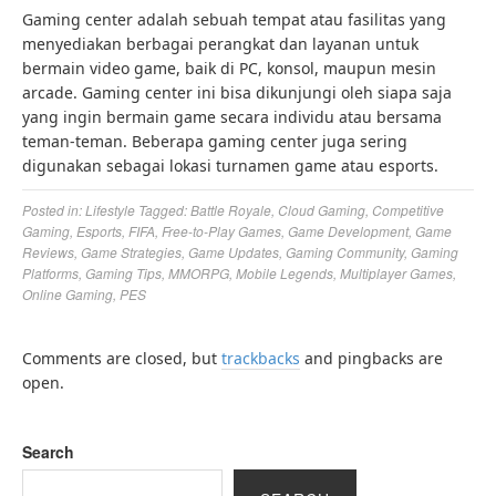
Gaming center adalah sebuah tempat atau fasilitas yang
menyediakan berbagai perangkat dan layanan untuk
bermain video game, baik di PC, konsol, maupun mesin
arcade. Gaming center ini bisa dikunjungi oleh siapa saja
yang ingin bermain game secara individu atau bersama
teman-teman. Beberapa gaming center juga sering
digunakan sebagai lokasi turnamen game atau esports.
Posted in:
Lifestyle
Tagged:
Battle Royale
,
Cloud Gaming
,
Competitive
Gaming
,
Esports
,
FIFA
,
Free-to-Play Games
,
Game Development
,
Game
Reviews
,
Game Strategies
,
Game Updates
,
Gaming Community
,
Gaming
Platforms
,
Gaming Tips
,
MMORPG
,
Mobile Legends
,
Multiplayer Games
,
Online Gaming
,
PES
Comments are closed, but
trackbacks
and pingbacks are
open.
Search