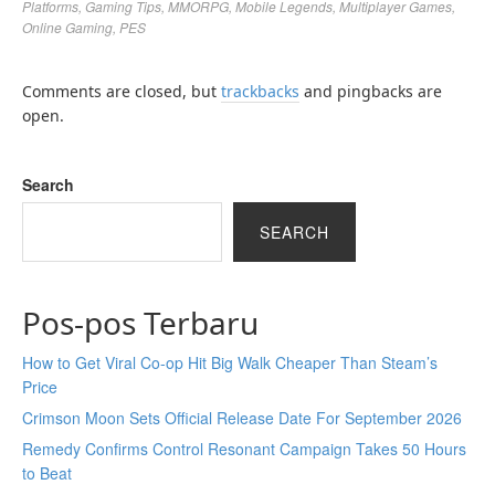
Platforms
,
Gaming Tips
,
MMORPG
,
Mobile Legends
,
Multiplayer Games
,
Online Gaming
,
PES
Comments are closed, but
trackbacks
and pingbacks are
open.
Search
SEARCH
Pos-pos Terbaru
How to Get Viral Co-op Hit Big Walk Cheaper Than Steam’s
Price
Crimson Moon Sets Official Release Date For September 2026
Remedy Confirms Control Resonant Campaign Takes 50 Hours
to Beat