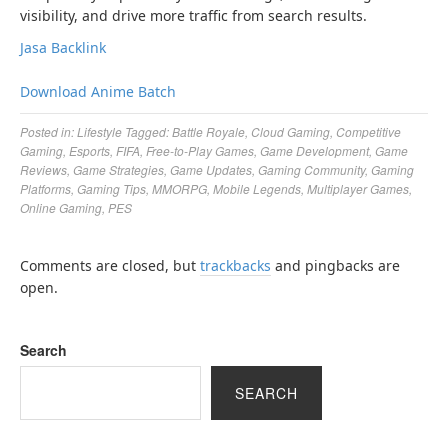
visibility, and drive more traffic from search results.
Jasa Backlink
Download Anime Batch
Posted in:
Lifestyle
Tagged:
Battle Royale
,
Cloud Gaming
,
Competitive
Gaming
,
Esports
,
FIFA
,
Free-to-Play Games
,
Game Development
,
Game
Reviews
,
Game Strategies
,
Game Updates
,
Gaming Community
,
Gaming
Platforms
,
Gaming Tips
,
MMORPG
,
Mobile Legends
,
Multiplayer Games
,
Online Gaming
,
PES
Comments are closed, but
trackbacks
and pingbacks are
open.
Search
SEARCH