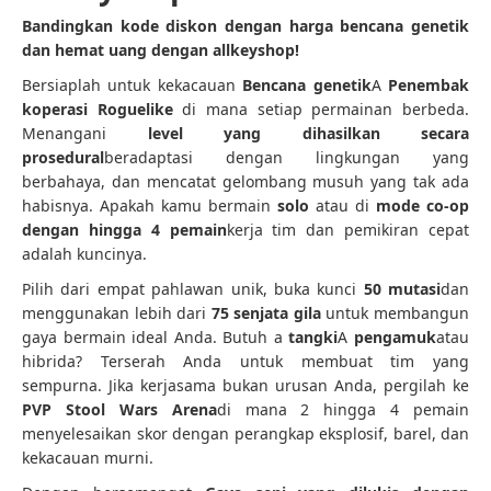
Bandingkan kode diskon dengan harga bencana genetik
dan hemat uang dengan allkeyshop!
Bersiaplah untuk kekacauan
Bencana genetik
A
Penembak
koperasi Roguelike
di mana setiap permainan berbeda.
Menangani
level yang dihasilkan secara
prosedural
beradaptasi dengan lingkungan yang
berbahaya, dan mencatat gelombang musuh yang tak ada
habisnya. Apakah kamu bermain
solo
atau di
mode co-op
dengan hingga 4 pemain
kerja tim dan pemikiran cepat
adalah kuncinya.
Pilih dari empat pahlawan unik, buka kunci
50 mutasi
dan
menggunakan lebih dari
75 senjata gila
untuk membangun
gaya bermain ideal Anda. Butuh a
tangki
A
pengamuk
atau
hibrida? Terserah Anda untuk membuat tim yang
sempurna. Jika kerjasama bukan urusan Anda, pergilah ke
PVP Stool Wars Arena
di mana 2 hingga 4 pemain
menyelesaikan skor dengan perangkap eksplosif, barel, dan
kekacauan murni.