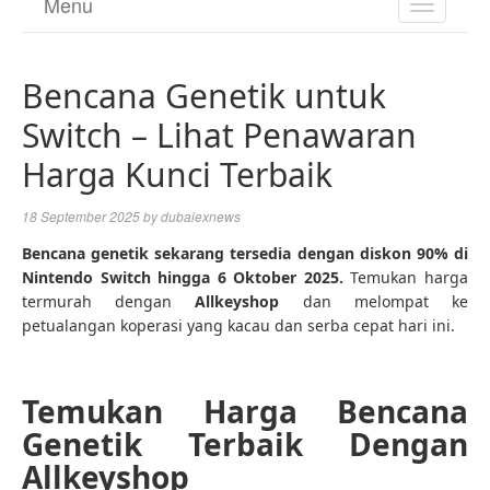
Menu
TOGGL
NAVIGA
Bencana Genetik untuk
Switch – Lihat Penawaran
Harga Kunci Terbaik
18 September 2025
by
dubaiexnews
Bencana genetik sekarang tersedia dengan diskon 90% di
Nintendo Switch hingga 6 Oktober 2025.
Temukan harga
termurah dengan
Allkeyshop
dan melompat ke
petualangan koperasi yang kacau dan serba cepat hari ini.
Temukan Harga Bencana
Genetik Terbaik Dengan
Allkeyshop