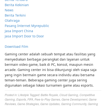
Berita Kekinian
News
Berita Terkini
Olahraga
Pasang Internet Myrepublic
Jasa Import China
Jasa Import Door to Door
Download Film
Gaming center adalah sebuah tempat atau fasilitas yang
menyediakan berbagai perangkat dan layanan untuk
bermain video game, baik di PC, konsol, maupun mesin
arcade. Gaming center ini bisa dikunjungi oleh siapa saja
yang ingin bermain game secara individu atau bersama
teman-teman. Beberapa gaming center juga sering
digunakan sebagai lokasi turnamen game atau esports.
Posted in:
Lifestyle
Tagged:
Battle Royale
,
Cloud Gaming
,
Competitive
Gaming
,
Esports
,
FIFA
,
Free-to-Play Games
,
Game Development
,
Game
Reviews
,
Game Strategies
,
Game Updates
,
Gaming Community
,
Gaming