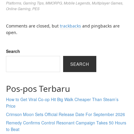
Platforms
,
Gaming Tips
,
MMORPG
,
Mobile Legends
,
Multiplayer Games
,
Online Gaming
,
PES
Comments are closed, but
trackbacks
and pingbacks are
open.
Search
SEARCH
Pos-pos Terbaru
How to Get Viral Co-op Hit Big Walk Cheaper Than Steam’s
Price
Crimson Moon Sets Official Release Date For September 2026
Remedy Confirms Control Resonant Campaign Takes 50 Hours
to Beat