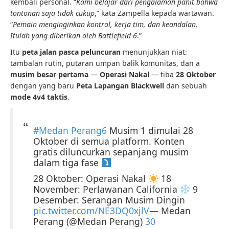
kembali personal. “
Kami belajar dari pengalaman pahit bahwa
tontonan saja tidak cukup
,” kata Zampella kepada wartawan.
“
Pemain menginginkan kontrol, kerja tim, dan keandalan.
Itulah yang diberikan oleh Battlefield 6
.”
Itu
peta jalan pasca peluncuran
menunjukkan niat:
tambalan rutin, putaran umpan balik komunitas, dan a
musim besar pertama
—
Operasi Nakal
— tiba
28 Oktober
dengan yang baru
Peta Lapangan Blackwell
dan sebuah
mode 4v4 taktis
.
#Medan Perang6
Musim 1 dimulai 28
Oktober di semua platform. Konten
gratis diluncurkan sepanjang musim
dalam tiga fase
28 Oktober: Operasi Nakal
18
November: Perlawanan California
9
Desember: Serangan Musim Dingin
pic.twitter.com/NE3DQ0xjlV
— Medan
Perang (@Medan Perang)
30