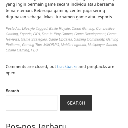
yang ingin bermain game secara individu atau bersama
teman-teman. Beberapa gaming center juga sering
digunakan sebagai lokasi turnamen game atau esports.
Posted in:
Lifestyle
Tagged:
Battle Royale
,
Cloud Gaming
,
Competitive
Gaming
,
Esports
,
FIFA
,
Free-to-Play Games
,
Game Development
,
Game
Reviews
,
Game Strategies
,
Game Updates
,
Gaming Community
,
Gaming
Platforms
,
Gaming Tips
,
MMORPG
,
Mobile Legends
,
Multiplayer Games
,
Online Gaming
,
PES
Comments are closed, but
trackbacks
and pingbacks are
open.
Search
SEARCH
Pos-pos Terbaru