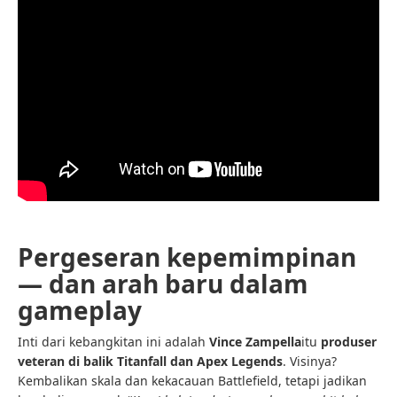
Pergeseran kepemimpinan
— dan arah baru dalam
gameplay
Inti dari kebangkitan ini adalah
Vince Zampella
itu
produser
veteran di balik Titanfall dan Apex Legends
. Visinya?
Kembalikan skala dan kekacauan Battlefield, tetapi jadikan