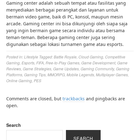
Gaming center adalah sebuah tempat atau fasilitas yang
menyediakan berbagai perangkat dan layanan untuk
bermain video game, baik di PC, konsol, maupun mesin
arcade. Gaming center ini bisa dikunjungi oleh siapa saja
yang ingin bermain game secara individu atau bersama
teman-teman. Beberapa gaming center juga sering
digunakan sebagai lokasi turnamen game atau esports.
Posted in:
Lifestyle
Tagged:
Battle Royale
,
Cloud Gaming
,
Competitive
Gaming
,
Esports
,
FIFA
,
Free-to-Play Games
,
Game Development
,
Game
Reviews
,
Game Strategies
,
Game Updates
,
Gaming Community
,
Gaming
Platforms
,
Gaming Tips
,
MMORPG
,
Mobile Legends
,
Multiplayer Games
,
Online Gaming
,
PES
Comments are closed, but
trackbacks
and pingbacks are
open.
Search
SEARCH