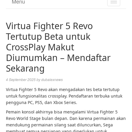
Menu
TOGGL
NAVIGA
Virtua Fighter 5 Revo
Tertutup Beta untuk
CrossPlay Makut
Diumumkan – Mendaftar
Sekarang
4 September 2025
by
dubaiexnews
Virtua Fighter 5 Revo akan mengadakan tes beta tertutup
untuk fungsionalitas crossplay. Pendaftaran terbuka untuk
pengguna PC, PS5, dan Xbox Series.
Pemain konsol akhirnya bisa mengalami Virtua Fighter 5
Revo World Stage bulan depan. Dan karena permainan akan
mendukung permainan silang saat diluncurkan, Sega
membuat semua persiapan yang diperlukan untuk