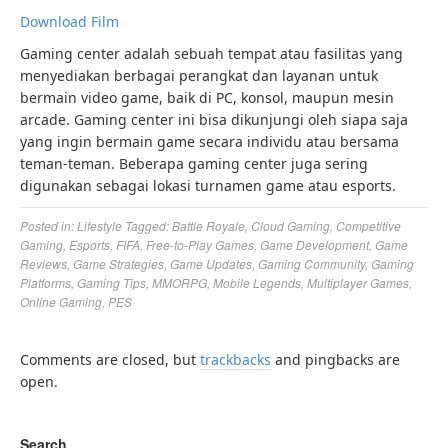
Download Film
Gaming center adalah sebuah tempat atau fasilitas yang
menyediakan berbagai perangkat dan layanan untuk
bermain video game, baik di PC, konsol, maupun mesin
arcade. Gaming center ini bisa dikunjungi oleh siapa saja
yang ingin bermain game secara individu atau bersama
teman-teman. Beberapa gaming center juga sering
digunakan sebagai lokasi turnamen game atau esports.
Posted in:
Lifestyle
Tagged:
Battle Royale
,
Cloud Gaming
,
Competitive
Gaming
,
Esports
,
FIFA
,
Free-to-Play Games
,
Game Development
,
Game
Reviews
,
Game Strategies
,
Game Updates
,
Gaming Community
,
Gaming
Platforms
,
Gaming Tips
,
MMORPG
,
Mobile Legends
,
Multiplayer Games
,
Online Gaming
,
PES
Comments are closed, but
trackbacks
and pingbacks are
open.
Search