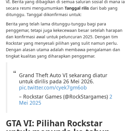
VI. Berita yang dibagikan di semua saluran sosial di mana ia
secara resmi mengumumkan
Tanggal rilis
dari bab yang
ditunggu. Tanggal dikonfirmasi untuk:
Berita yang telah lama ditunggu-tunggu bagi para
penggemar, tetapi juga kekecewaan besar setelah harapan
dan konfirmasi awal untuk peluncuran 2025. Dengan tim
Rockstar yang menyesali pilihan yang sulit namun perlu.
Dengan alasan utama adalah membawa pengalaman dan
tingkat kualitas yang diharapkan penggemar.
Grand Theft Auto VI sekarang diatur
untuk dirilis pada 26 Mei 2026.
pic.twitter.com/cyek7gm6ob
– Rockstar Games (@RockStargames)
2
Mei 2025
GTA VI: Pilihan Rockstar