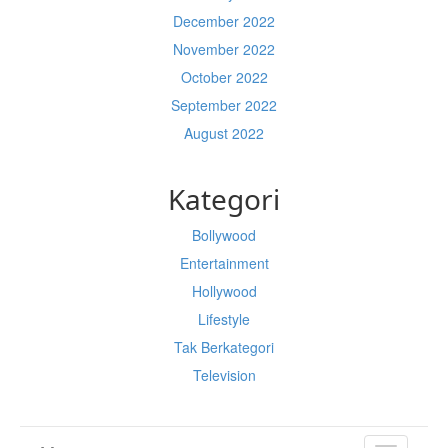
December 2022
November 2022
October 2022
September 2022
August 2022
Kategori
Bollywood
Entertainment
Hollywood
Lifestyle
Tak Berkategori
Television