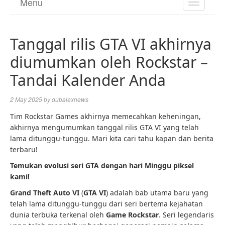
Menu
TOGGL
NAVIGA
Tanggal rilis GTA VI akhirnya
diumumkan oleh Rockstar –
Tandai Kalender Anda
2 May 2025
by
dubaiexnews
Tim Rockstar Games akhirnya memecahkan keheningan,
akhirnya mengumumkan tanggal rilis GTA VI yang telah
lama ditunggu-tunggu. Mari kita cari tahu kapan dan berita
terbaru!
Temukan evolusi seri GTA dengan hari Minggu piksel
kami!
Grand Theft Auto VI
(
GTA VI
) adalah bab utama baru yang
telah lama ditunggu-tunggu dari seri bertema kejahatan
dunia terbuka terkenal oleh
Game Rockstar
. Seri legendaris