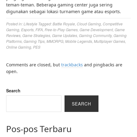
teman-teman. Beberapa gaming center juga sering
digunakan sebagai lokasi turnamen game atau esports.
Posted in:
Lifestyle
Tagged:
Battle Royale
,
Cloud Gaming
,
Competitive
Gaming
,
Esports
,
FIFA
,
Free-to-Play Games
,
Game Development
,
Game
Reviews
,
Game Strategies
,
Game Updates
,
Gaming Community
,
Gaming
Platforms
,
Gaming Tips
,
MMORPG
,
Mobile Legends
,
Multiplayer Games
,
Online Gaming
,
PES
Comments are closed, but
trackbacks
and pingbacks are
open.
Search
SEARCH
Pos-pos Terbaru