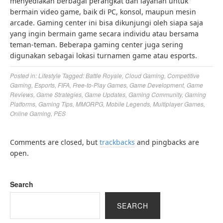
menyediakan berbagai perangkat dan layanan untuk
bermain video game, baik di PC, konsol, maupun mesin
arcade. Gaming center ini bisa dikunjungi oleh siapa saja
yang ingin bermain game secara individu atau bersama
teman-teman. Beberapa gaming center juga sering
digunakan sebagai lokasi turnamen game atau esports.
Posted in:
Lifestyle
Tagged:
Battle Royale
,
Cloud Gaming
,
Competitive
Gaming
,
Esports
,
FIFA
,
Free-to-Play Games
,
Game Development
,
Game
Reviews
,
Game Strategies
,
Game Updates
,
Gaming Community
,
Gaming
Platforms
,
Gaming Tips
,
MMORPG
,
Mobile Legends
,
Multiplayer Games
,
Online Gaming
,
PES
Comments are closed, but
trackbacks
and pingbacks are
open.
Search
SEARCH