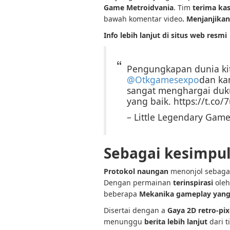
Game Metroidvania
. Tim
terima kas
bawah komentar video
. Menjanjika
Info lebih lanjut di situs web resmi
Pengungkapan dunia kit
@Otkgamesexpo
dan kam
sangat menghargai duk
yang baik. https://t.co
– Little Legendary Ga
Sebagai kesimpu
Protokol naungan
menonjol sebaga
Dengan permainan
terinspirasi
oleh
beberapa
Mekanika gameplay yang
Disertai dengan a
Gaya 2D retro-pix
menunggu
berita lebih lanjut
dari 