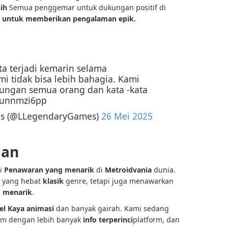
ih
Semua penggemar untuk dukungan positif di
n untuk memberikan pengalaman epik.
a terjadi kemarin selama
i tidak bisa lebih bahagia. Kami
ungan semua orang dan kata -kata
/7unnmzi6pp
mes (@LLegendaryGames)
26 Mei 2025
lan
i
Penawaran yang menarik
di
Metroidvania
dunia.
 yang hebat
klasik
genre, tetapi juga menawarkan
 menarik
.
el
Kaya animasi
dan banyak gairah. Kami sedang
tim dengan lebih banyak
info terperinci
platform, dan