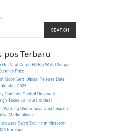
h
SEARCH
s-pos Terbaru
 Get Viral Co-op Hit Big Walk Cheaper
Steam’s Price
n Moon Sets Official Release Date
eptember 2026
y Confirms Control Resonant
ign Takes 50 Hours to Beat
nt Warning Steam Keys Cost Less on
ative Marketplaces
ardware Sales Decline in Microsoft
026 Earnings