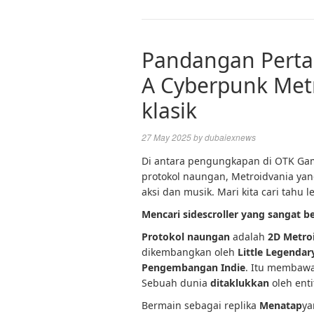
Pandangan Perta
A Cyberpunk Met
klasik
27 May 2025
by
dubaiexnews
Di antara pengungkapan di OTK Game
protokol naungan, Metroidvania ya
aksi dan musik. Mari kita cari tahu l
Mencari sidescroller yang sangat b
Protokol naungan
adalah
2D Metro
dikembangkan oleh
Little Legendar
Pengembangan Indie
. Itu membawa
Sebuah dunia
ditaklukkan
oleh ent
Bermain sebagai replika
Menatap
ya