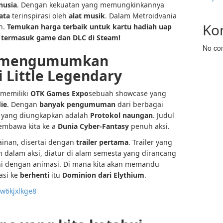
nusia
. Dengan kekuatan yang memungkinkannya
ata
terinspirasi oleh
alat musik
. Dalam Metroidvania
Ko
n.
Temukan harga terbaik untuk kartu hadiah uap
, termasuk game dan DLC di Steam!
No co
 – mengumumkan
 Little Legendary
 memiliki
OTK Games Expo
sebuah showcase yang
ie
. Dengan
banyak pengumuman
dari berbagai
ak yang diungkapkan adalah
Protokol naungan
. Judul
mbawa kita ke a
Dunia Cyber-Fantasy
penuh aksi.
nan, disertai dengan
trailer pertama
. Trailer yang
dalam aksi, diatur di alam semesta yang dirancang
i dengan animasi. Di mana kita akan memandu
asi ke
berhenti
itu
Dominion dari Elythium
.
w6kjxlkge8