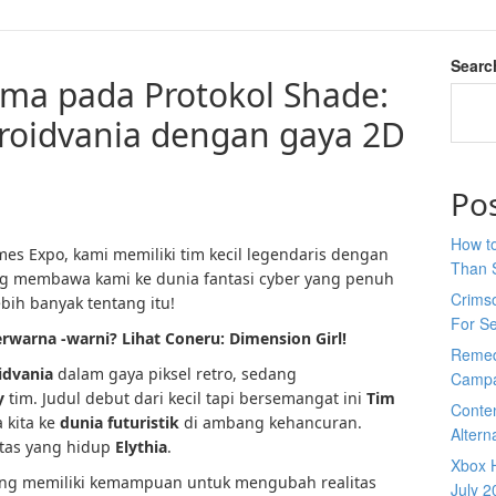
Searc
ma pada Protokol Shade:
roidvania dengan gaya 2D
Po
How to
s Expo, kami memiliki tim kecil legendaris dengan
Than 
ng membawa kami ke dunia fantasi cyber yang penuh
Crimso
ebih banyak tentang itu!
For S
erwarna -warni? Lihat Coneru: Dimension Girl!
Remed
idvania
dalam gaya piksel retro, sedang
Campa
y
tim. Judul debut dari kecil tapi bersemangat ini
Tim
Conte
 kita ke
dunia futuristik
di ambang kehancuran.
Altern
itas yang hidup
Elythia
.
Xbox H
ng memiliki kemampuan untuk mengubah realitas
July 2