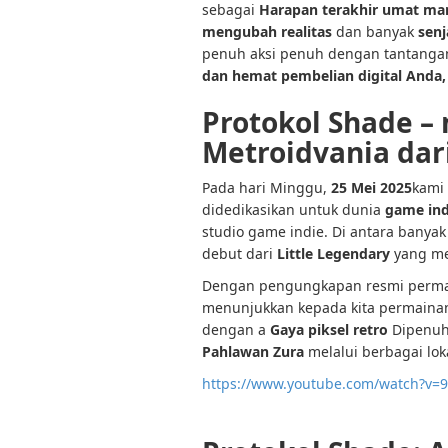
sebagai
Harapan terakhir umat ma
mengubah realitas
dan banyak
senj
penuh aksi penuh dengan tantanga
dan hemat pembelian digital Anda
Protokol Shade
Metroidvania dari
Pada hari Minggu,
25 Mei 2025
kami
didedikasikan untuk dunia
game ind
studio game indie. Di antara bany
debut dari
Little Legendary
yang me
Dengan pengungkapan resmi permai
menunjukkan kepada kita permainan 
dengan a
Gaya piksel retro
Dipenuh
Pahlawan Zura
melalui berbagai lok
https://www.youtube.com/watch?v=9