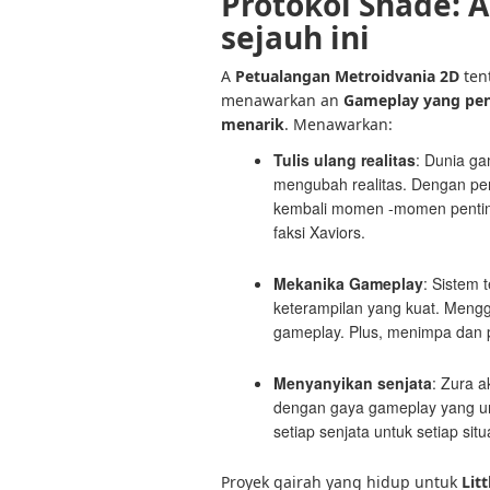
Protokol Shade: A
sejauh ini
A
Petualangan Metroidvania 2D
ten
menawarkan an
Gameplay yang pen
menarik
. Menawarkan:
Tulis ulang realitas
: Dunia ga
mengubah realitas. Dengan pe
kembali momen -momen pentin
faksi Xaviors.
Mekanika Gameplay
: Sistem
keterampilan yang kuat. Men
gameplay. Plus, menimpa dan p
Menyanyikan senjata
: Zura a
dengan gaya gameplay yang un
setiap senjata untuk setiap situ
Proyek gairah yang hidup untuk
Lit