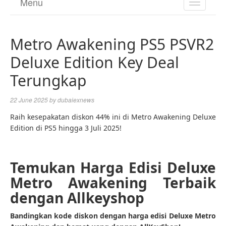
Menu
TOGGL
NAVIGA
Metro Awakening PS5 PSVR2
Deluxe Edition Key Deal
Terungkap
22 June 2025
by
dubaiexnews
Raih kesepakatan diskon 44% ini di Metro Awakening Deluxe
Edition di PS5 hingga 3 Juli 2025!
Temukan Harga Edisi Deluxe
Metro Awakening Terbaik
dengan Allkeyshop
Bandingkan kode diskon dengan harga edisi Deluxe Metro