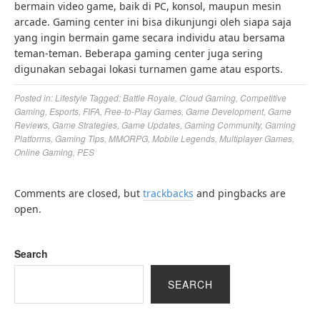
bermain video game, baik di PC, konsol, maupun mesin
arcade. Gaming center ini bisa dikunjungi oleh siapa saja
yang ingin bermain game secara individu atau bersama
teman-teman. Beberapa gaming center juga sering
digunakan sebagai lokasi turnamen game atau esports.
Posted in:
Lifestyle
Tagged:
Battle Royale
,
Cloud Gaming
,
Competitive
Gaming
,
Esports
,
FIFA
,
Free-to-Play Games
,
Game Development
,
Game
Reviews
,
Game Strategies
,
Game Updates
,
Gaming Community
,
Gaming
Platforms
,
Gaming Tips
,
MMORPG
,
Mobile Legends
,
Multiplayer Games
,
Online Gaming
,
PES
Comments are closed, but
trackbacks
and pingbacks are
open.
Search
SEARCH