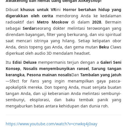
Awakening dan hemat uang dengan AllKeyShop!
Dibuat
khusus untuk VR
ini
Horror bertahan hidup yang
digerakkan oleh cerita
mendorong Anda ke kedalaman
radioaktif dari
Metro Moskow
di dalam
2028
. Bermain
sebagai
Serdar
seorang dokter melintasi terowongan yang
direndam bayangan, filter yang berkurang, dan visi spiritual
saat mencari istrinya yang hilang. Setiap kelipatan obor
Anda, desis topeng gas Anda, dan gema mutan
Beku
Claws
diperkuat oleh audio 3D mendalam headset.
Itu
Edisi Deluxe
mempermanis terjun dengan a
Galeri Seni
Konsep
,
Nosalis menyembunyikan ransel
,
Sarung tangan
kerangka
,
Pesona mainan nosalis
Dan
Tambalan yang jatuh
—Sfect for Fans yang ingin menampilkan gaya pasca-
apokaliptik mereka. Don topeng Anda, muat senjata buatan
tangan Anda, dan uji keberanian Anda melintasi sembunyi-
sembunyi, eksplorasi, dan baku tembak panik yang
mengaburkan batas antara kehidupan dan dunia roh.
https://www.youtube.com/watch?v=cnwkq4j0xay