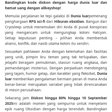
Bandingkan kode diskon dengan harga dunia luar dan
hemat uang dengan allkeyshop!
Memulai perjalanan ke tepi galaksi di
Dunia luar
pemenang
penghargaan
RPG sci-fi
dari
Hiburan obsidian
. Bangun dari
Cryosleep untuk menemukan diri Anda di pusat konspirasi
yang mengancam untuk mengungkap koloni Halcyon.
Setiap keputusan penting – pilihan Anda membentuk
aliansi, konflik, dan nasib utama koloni itu sendiri.
Sesuaikan pahlawan Anda dengan kelemahan dan fasilitas
yang unik, pimpin kru teman yang tak terlupakan, dan
jelajahi beragam pemukiman, stasiun ruang angkasa, dan
pemandangan misterius. Dengan perpaduan mendongeng
yang tajam, humor gelap, dan karakter yang fleksibel,
Dunia
luar
memberikan pengalaman bermain peran di mana Anda
benar-benar merupakan variabel yang tidak direncanakan
di mesin perusahaan.
Sekarang jam
Diskon hingga 80% hingga 10 September
2025
ini adalah momen yang sempurna untuk menyelami
epik ruang Obsidian dengan harga terendah. Bandingkan