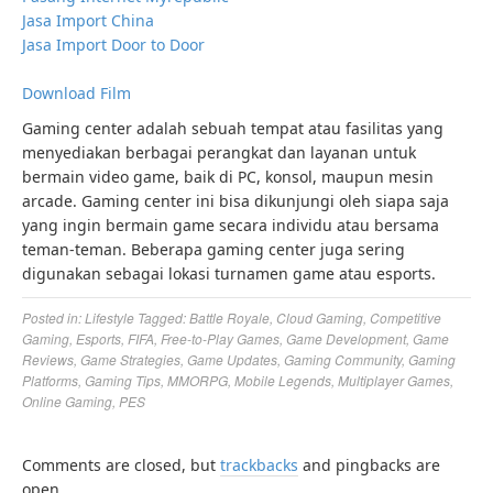
Jasa Import China
Jasa Import Door to Door
Download Film
Gaming center adalah sebuah tempat atau fasilitas yang
menyediakan berbagai perangkat dan layanan untuk
bermain video game, baik di PC, konsol, maupun mesin
arcade. Gaming center ini bisa dikunjungi oleh siapa saja
yang ingin bermain game secara individu atau bersama
teman-teman. Beberapa gaming center juga sering
digunakan sebagai lokasi turnamen game atau esports.
Posted in:
Lifestyle
Tagged:
Battle Royale
,
Cloud Gaming
,
Competitive
Gaming
,
Esports
,
FIFA
,
Free-to-Play Games
,
Game Development
,
Game
Reviews
,
Game Strategies
,
Game Updates
,
Gaming Community
,
Gaming
Platforms
,
Gaming Tips
,
MMORPG
,
Mobile Legends
,
Multiplayer Games
,
Online Gaming
,
PES
Comments are closed, but
trackbacks
and pingbacks are
open.