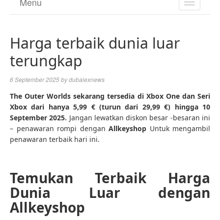
Menu
TOGGL
NAVIGA
Harga terbaik dunia luar
terungkap
6 September 2025
by
dubaiexnews
The Outer Worlds sekarang tersedia di Xbox One dan Seri
Xbox dari hanya 5,99 € (turun dari 29,99 €) hingga 10
September 2025.
Jangan lewatkan diskon besar -besaran ini
– penawaran rompi dengan
Allkeyshop
Untuk mengambil
penawaran terbaik hari ini.
Temukan Terbaik Harga
Dunia Luar dengan
Allkeyshop