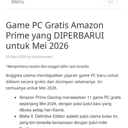
Menu
TOGGL
NAVIGA
Game PC Gratis Amazon
Prime yang DIPERBARUI
untuk Mei 2026
29 May 2026
by
dubaiexnews
*Memperbarui tautan dan tanggal akhir saat tersedia
Anggota utama mendapatkan jajaran game PC baru untuk
diklaim secara gratis dan disimpan selamanya. Ini
semuanya untuk Mei 2026.
Amazon Prime Gaming menawarkan 11 game PC gratis
sepanjang Mei 2026, dengan judul-judul baru yang
dibuka setiap hari Kamis.
Mafia II: Definitive Edition adalah judul utama bulan ini,
yang kini tersedia bersamaan dengan judul indie