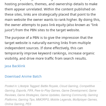
hosting providers, themes, and ownership details to make
them appear unrelated. Within the content published on
these sites, links are strategically placed that point to the
main website the owner wants to rank higher. By doing this,
the owner attempts to pass link equity (also known as “link
juice”) from the PBN sites to the target website.
The purpose of a PBN is to give the impression that the
target website is naturally earning links from multiple
independent sources. If done effectively, this can
temporarily improve keyword rankings, increase organic
visibility, and drive more traffic from search results.
Jasa Backlink
Download Anime Batch
Posted in:
Lifestyle
Tagged:
Battle Royale
,
Cloud Gaming
,
Competitive
Gaming
,
Esports
,
FIFA
,
Free-to-Play Games
,
Game Development
,
Game
Reviews
,
Game Strategies
,
Game Updates
,
Gaming Community
,
Gaming
Platforms
,
Gaming Tips
,
MMORPG
,
Mobile Legends
,
Multiplayer Games
,
Online Gaming
,
PES