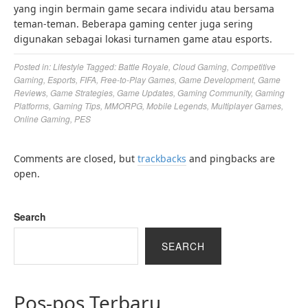
yang ingin bermain game secara individu atau bersama
teman-teman. Beberapa gaming center juga sering
digunakan sebagai lokasi turnamen game atau esports.
Posted in:
Lifestyle
Tagged:
Battle Royale
,
Cloud Gaming
,
Competitive
Gaming
,
Esports
,
FIFA
,
Free-to-Play Games
,
Game Development
,
Game
Reviews
,
Game Strategies
,
Game Updates
,
Gaming Community
,
Gaming
Platforms
,
Gaming Tips
,
MMORPG
,
Mobile Legends
,
Multiplayer Games
,
Online Gaming
,
PES
Comments are closed, but
trackbacks
and pingbacks are
open.
Search
SEARCH
Pos-pos Terbaru