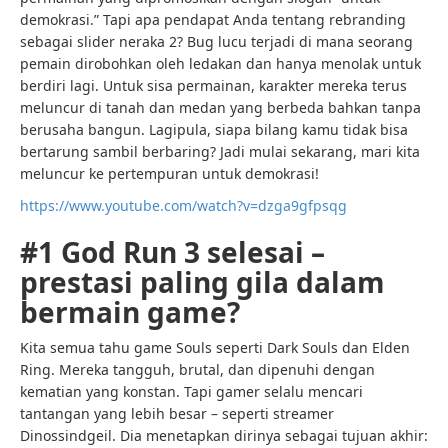
demokrasi.” Tapi apa pendapat Anda tentang rebranding
sebagai slider neraka 2? Bug lucu terjadi di mana seorang
pemain dirobohkan oleh ledakan dan hanya menolak untuk
berdiri lagi. Untuk sisa permainan, karakter mereka terus
meluncur di tanah dan medan yang berbeda bahkan tanpa
berusaha bangun. Lagipula, siapa bilang kamu tidak bisa
bertarung sambil berbaring? Jadi mulai sekarang, mari kita
meluncur ke pertempuran untuk demokrasi!
https://www.youtube.com/watch?v=dzga9gfpsqg
#1 God Run 3 selesai –
prestasi paling gila dalam
bermain game?
Kita semua tahu game Souls seperti Dark Souls dan Elden
Ring. Mereka tangguh, brutal, dan dipenuhi dengan
kematian yang konstan. Tapi gamer selalu mencari
tantangan yang lebih besar – seperti streamer
Dinossindgeil. Dia menetapkan dirinya sebagai tujuan akhir: