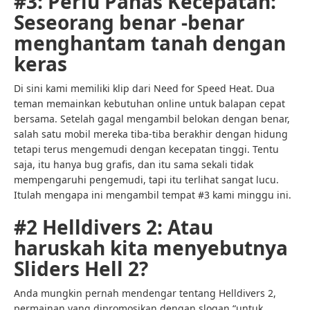
#3:
Perlu Panas Kecepatan
:
Seseorang benar -benar
menghantam tanah dengan
keras
Di sini kami memiliki klip dari Need for Speed ​​Heat. Dua
teman memainkan kebutuhan online untuk balapan cepat
bersama. Setelah gagal mengambil belokan dengan benar,
salah satu mobil mereka tiba-tiba berakhir dengan hidung
tetapi terus mengemudi dengan kecepatan tinggi. Tentu
saja, itu hanya bug grafis, dan itu sama sekali tidak
mempengaruhi pengemudi, tapi itu terlihat sangat lucu.
Itulah mengapa ini mengambil tempat #3 kami minggu ini.
#2
Helldivers 2
: Atau
haruskah kita menyebutnya
Sliders Hell 2?
Anda mungkin pernah mendengar tentang Helldivers 2,
permainan yang dipromosikan dengan slogan “untuk