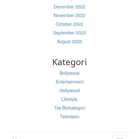
December 2022
November 2022
October 2022
September 2022
August 2022
Kategori
Bollywood
Entertainment
Hollywood
Lifestyle
Tak Berkategori
Television