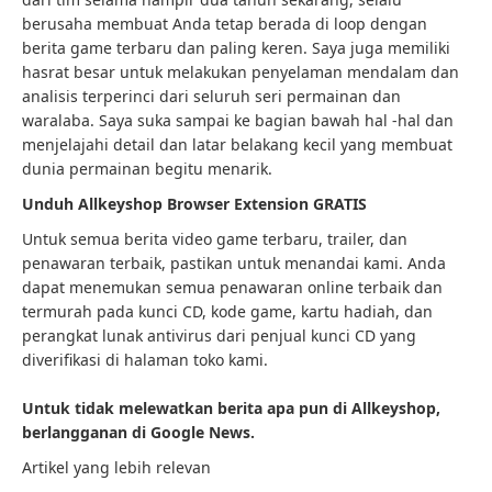
berusaha membuat Anda tetap berada di loop dengan
berita game terbaru dan paling keren. Saya juga memiliki
hasrat besar untuk melakukan penyelaman mendalam dan
analisis terperinci dari seluruh seri permainan dan
waralaba. Saya suka sampai ke bagian bawah hal -hal dan
menjelajahi detail dan latar belakang kecil yang membuat
dunia permainan begitu menarik.
Unduh Allkeyshop Browser Extension GRATIS
Untuk semua berita video game terbaru, trailer, dan
penawaran terbaik, pastikan untuk menandai kami. Anda
dapat menemukan semua penawaran online terbaik dan
termurah pada kunci CD, kode game, kartu hadiah, dan
perangkat lunak antivirus dari penjual kunci CD yang
diverifikasi di halaman toko kami.
Untuk tidak melewatkan berita apa pun di Allkeyshop,
berlangganan di Google News.
Artikel yang lebih relevan