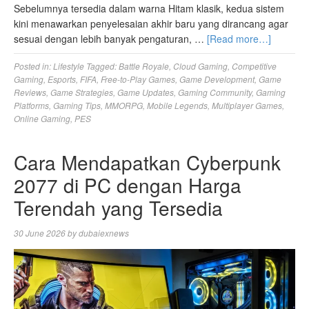
Sebelumnya tersedia dalam warna Hitam klasik, kedua sistem
kini menawarkan penyelesaian akhir baru yang dirancang agar
sesuai dengan lebih banyak pengaturan, …
[Read more…]
Posted in:
Lifestyle
Tagged:
Battle Royale
,
Cloud Gaming
,
Competitive
Gaming
,
Esports
,
FIFA
,
Free-to-Play Games
,
Game Development
,
Game
Reviews
,
Game Strategies
,
Game Updates
,
Gaming Community
,
Gaming
Platforms
,
Gaming Tips
,
MMORPG
,
Mobile Legends
,
Multiplayer Games
,
Online Gaming
,
PES
Cara Mendapatkan Cyberpunk
2077 di PC dengan Harga
Terendah yang Tersedia
30 June 2026
by
dubaiexnews