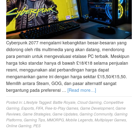
Cyberpunk 2077 mengalami kebangkitan besar-besaran yang
didorong oleh rilis multimedia yang akan datang, mendorong
para pemain untuk mengevaluasi etalase PC terbaik. Meskipun
harga toko standar hanya di bawah £18/€18 selama penjualan
resmi, menggunakan alat perbandingan harga dapat
mengamankan game ini dengan harga sekitar £15,50/€15,50.
Memilih antara Steam, GOG, dan pasar alternatif sangat
bergantung pada preferensi …
[Read more…]
Posted in:
Lifestyle
Tagged:
Battle Royale
,
Cloud Gaming
,
Competitive
Gaming
,
Esports
,
FIFA
,
Free-to-Play Games
,
Game Development
,
Game
Reviews
,
Game Strategies
,
Game Updates
,
Gaming Community
,
Gaming
Platforms
,
Gaming Tips
,
MMORPG
,
Mobile Legends
,
Multiplayer Games
,
Online Gaming
,
PES