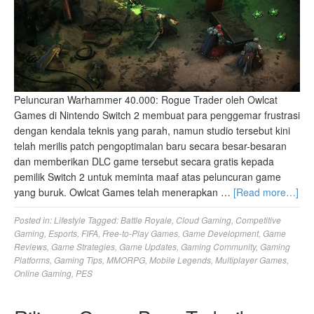
Peluncuran Warhammer 40.000: Rogue Trader oleh Owlcat
Games di Nintendo Switch 2 membuat para penggemar frustrasi
dengan kendala teknis yang parah, namun studio tersebut kini
telah merilis patch pengoptimalan baru secara besar-besaran
dan memberikan DLC game tersebut secara gratis kepada
pemilik Switch 2 untuk meminta maaf atas peluncuran game
yang buruk. Owlcat Games telah menerapkan …
[Read more…]
Posted in:
Lifestyle
Tagged:
Battle Royale
,
Cloud Gaming
,
Competitive
Gaming
,
Esports
,
FIFA
,
Free-to-Play Games
,
Game Development
,
Game
Reviews
,
Game Strategies
,
Game Updates
,
Gaming Community
,
Gaming
Platforms
,
Gaming Tips
,
MMORPG
,
Mobile Legends
,
Multiplayer Games
,
Online Gaming
,
PES