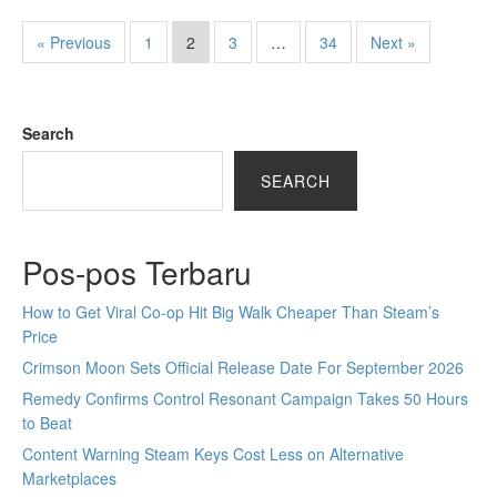
« Previous
1
2
3
…
34
Next »
Search
SEARCH
Pos-pos Terbaru
How to Get Viral Co-op Hit Big Walk Cheaper Than Steam’s
Price
Crimson Moon Sets Official Release Date For September 2026
Remedy Confirms Control Resonant Campaign Takes 50 Hours
to Beat
Content Warning Steam Keys Cost Less on Alternative
Marketplaces