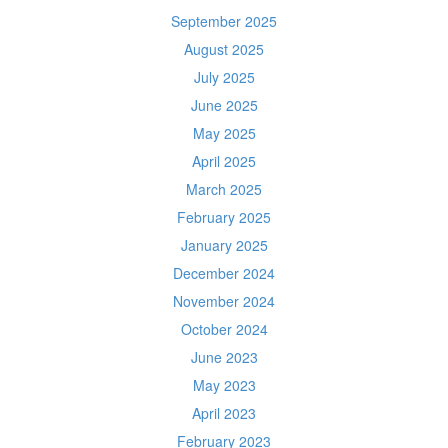
September 2025
August 2025
July 2025
June 2025
May 2025
April 2025
March 2025
February 2025
January 2025
December 2024
November 2024
October 2024
June 2023
May 2023
April 2023
February 2023