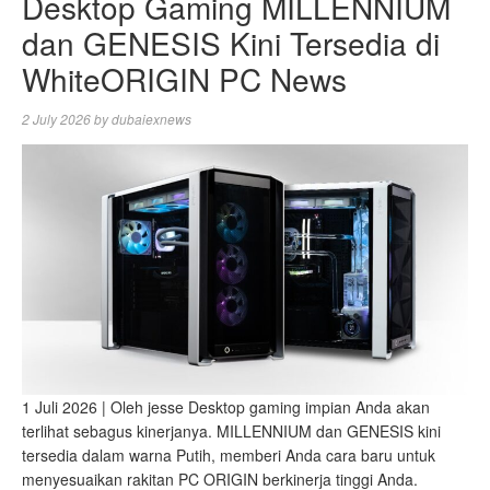
Desktop Gaming MILLENNIUM
dan GENESIS Kini Tersedia di
WhiteORIGIN PC News
2 July 2026
by
dubaiexnews
1 Juli 2026 | Oleh jesse Desktop gaming impian Anda akan
terlihat sebagus kinerjanya. MILLENNIUM dan GENESIS kini
tersedia dalam warna Putih, memberi Anda cara baru untuk
menyesuaikan rakitan PC ORIGIN berkinerja tinggi Anda.