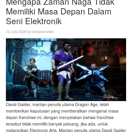
Mengapa Zaman Naga Tidak
Memiliki Masa Depan Dalam
Seni Elektronik
10 July 2026
by
dubaiexnews
David Gaider, mantan penulis utama Dragon Age, telah
memberikan keputusan yang memberatkan mengenai masa
depan franchise ini, dengan menyatakan bahwa franchise
tersebut tidak memiliki banyak peluang, jika ada, untuk
melanjutkan Electronic Arts. Mantan penulis utama David Gaider