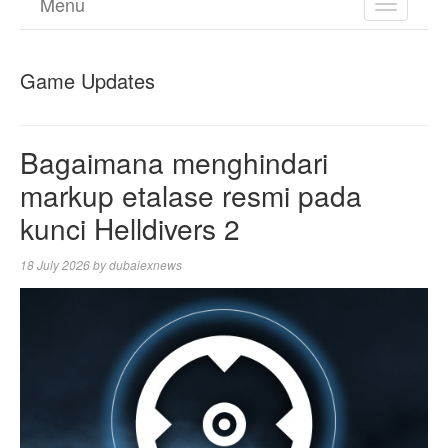
Menu
TOGGL
NAVIGA
Game Updates
Bagaimana menghindari
markup etalase resmi pada
kunci Helldivers 2
18 July 2026
by
dubaiexnews