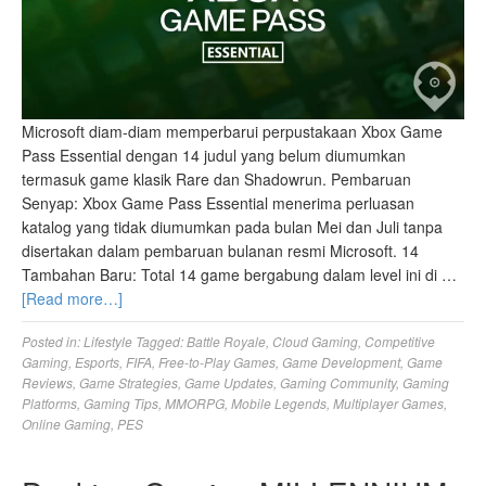
Microsoft diam-diam memperbarui perpustakaan Xbox Game
Pass Essential dengan 14 judul yang belum diumumkan
termasuk game klasik Rare dan Shadowrun. Pembaruan
Senyap: Xbox Game Pass Essential menerima perluasan
katalog yang tidak diumumkan pada bulan Mei dan Juli tanpa
disertakan dalam pembaruan bulanan resmi Microsoft. 14
Tambahan Baru: Total 14 game bergabung dalam level ini di …
[Read more…]
Posted in:
Lifestyle
Tagged:
Battle Royale
,
Cloud Gaming
,
Competitive
Gaming
,
Esports
,
FIFA
,
Free-to-Play Games
,
Game Development
,
Game
Reviews
,
Game Strategies
,
Game Updates
,
Gaming Community
,
Gaming
Platforms
,
Gaming Tips
,
MMORPG
,
Mobile Legends
,
Multiplayer Games
,
Online Gaming
,
PES