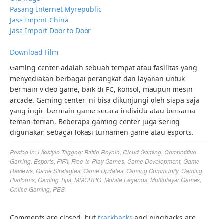
Pasang Internet Myrepublic
Jasa Import China
Jasa Import Door to Door
Download Film
Gaming center adalah sebuah tempat atau fasilitas yang
menyediakan berbagai perangkat dan layanan untuk
bermain video game, baik di PC, konsol, maupun mesin
arcade. Gaming center ini bisa dikunjungi oleh siapa saja
yang ingin bermain game secara individu atau bersama
teman-teman. Beberapa gaming center juga sering
digunakan sebagai lokasi turnamen game atau esports.
Posted in:
Lifestyle
Tagged:
Battle Royale
,
Cloud Gaming
,
Competitive
Gaming
,
Esports
,
FIFA
,
Free-to-Play Games
,
Game Development
,
Game
Reviews
,
Game Strategies
,
Game Updates
,
Gaming Community
,
Gaming
Platforms
,
Gaming Tips
,
MMORPG
,
Mobile Legends
,
Multiplayer Games
,
Online Gaming
,
PES
Comments are closed, but
trackbacks
and pingbacks are