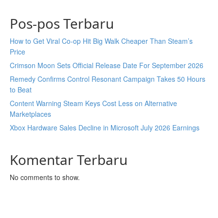
Pos-pos Terbaru
How to Get Viral Co-op Hit Big Walk Cheaper Than Steam’s
Price
Crimson Moon Sets Official Release Date For September 2026
Remedy Confirms Control Resonant Campaign Takes 50 Hours
to Beat
Content Warning Steam Keys Cost Less on Alternative
Marketplaces
Xbox Hardware Sales Decline in Microsoft July 2026 Earnings
Komentar Terbaru
No comments to show.