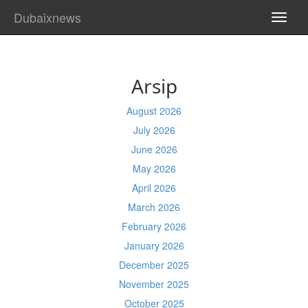
Dubaixnews
TOGG
NAVI
Arsip
August 2026
July 2026
June 2026
May 2026
April 2026
March 2026
February 2026
January 2026
December 2025
November 2025
October 2025