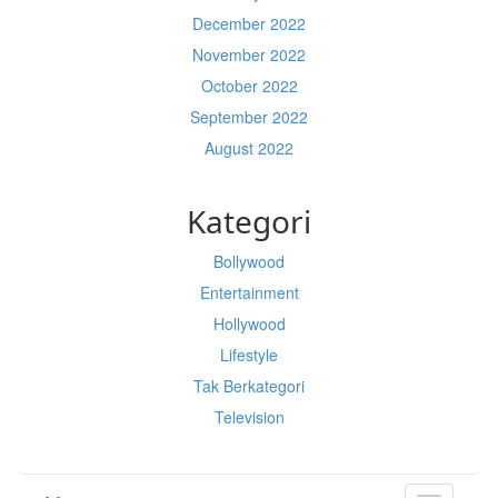
December 2022
November 2022
October 2022
September 2022
August 2022
Kategori
Bollywood
Entertainment
Hollywood
Lifestyle
Tak Berkategori
Television