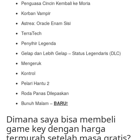
Penguasa Cincin Kembali ke Moria
Korban Vampir
Astrea: Oracle Enam Sisi
TerraTech
Penyihir Legenda
Gelap dan Lebih Gelap – Status Legendaris (DLC)
Mengeruk
Kontrol
Pelari Hantu 2
Roda Panas Dilepaskan
Bunuh Malam –
BARU!
Dimana saya bisa membeli
game key dengan harga
termurah setelah masa gratis?