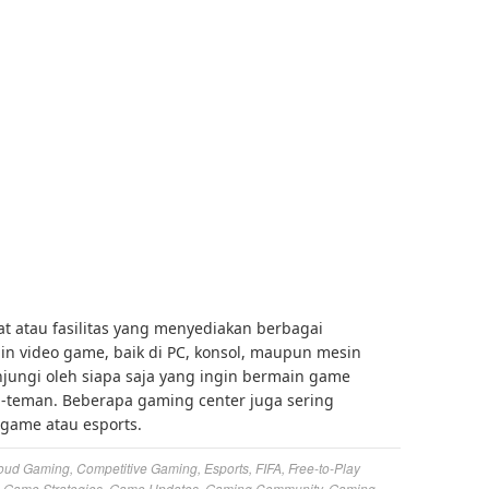
 atau fasilitas yang menyediakan berbagai
n video game, baik di PC, konsol, maupun mesin
njungi oleh siapa saja yang ingin bermain game
n-teman. Beberapa gaming center juga sering
game atau esports.
oud Gaming
,
Competitive Gaming
,
Esports
,
FIFA
,
Free-to-Play
,
Game Strategies
,
Game Updates
,
Gaming Community
,
Gaming