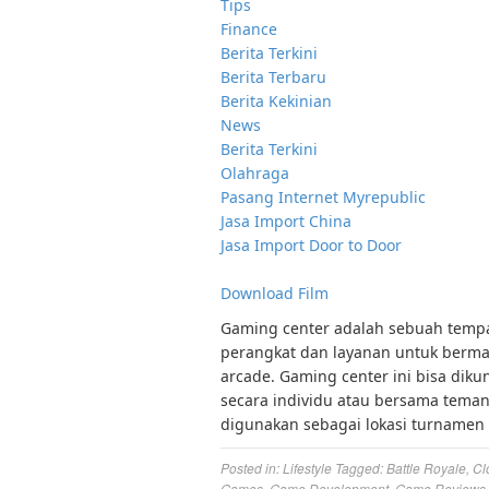
Tips
Finance
Berita Terkini
Berita Terbaru
Berita Kekinian
News
Berita Terkini
Olahraga
Pasang Internet Myrepublic
Jasa Import China
Jasa Import Door to Door
Download Film
Gaming center adalah sebuah tempat
perangkat dan layanan untuk bermai
arcade. Gaming center ini bisa diku
secara individu atau bersama tema
digunakan sebagai lokasi turnamen 
Posted in:
Lifestyle
Tagged:
Battle Royale
,
Cl
Games
,
Game Development
,
Game Reviews