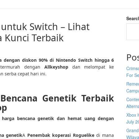
Searc
untuk Switch – Lihat
 Kunci Terbaik
Po
ia dengan diskon 90% di Nintendo Switch hingga 6
termurah dengan
Allkeyshop
dan melompat ke
Crimso
 serba cepat hari ini.
For S
Remed
Campa
Bencana Genetik Terbaik
Conte
op
Altern
Xbox H
 harga bencana genetik dan hemat uang dengan
July 2
Grand 
na genetik
A
Penembak koperasi Roguelike
di mana
Wilay