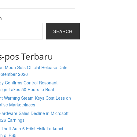
h
SEARCH
s-pos Terbaru
n Moon Sets Official Release Date
eptember 2026
y Confirms Control Resonant
ign Takes 50 Hours to Beat
nt Warning Steam Keys Cost Less on
ative Marketplaces
ardware Sales Decline in Microsoft
026 Earnings
Theft Auto 6 Edisi Fisik Terkunci
ah di PS5