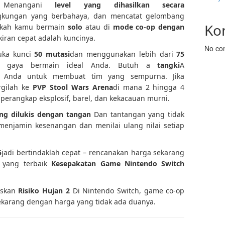
. Menangani
level yang dihasilkan secara
ngkungan yang berbahaya, dan mencatat gelombang
Ko
pakah kamu bermain
solo
atau di
mode co-op dengan
kiran cepat adalah kuncinya.
No co
buka kunci
50 mutasi
dan menggunakan lebih dari
75
 gaya bermain ideal Anda. Butuh a
tangki
A
ah Anda untuk membuat tim yang sempurna. Jika
rgilah ke
PVP Stool Wars Arena
di mana 2 hingga 4
erangkap eksplosif, barel, dan kekacauan murni.
ng dilukis dengan tangan
Dan tantangan yang tidak
 menjamin kesenangan dan menilai ulang nilai setiap
5
jadi bertindaklah cepat – rencanakan harga sekarang
 yang terbaik
Kesepakatan Game Nintendo Switch
askan
Risiko Hujan 2
Di Nintendo Switch, game co-op
ekarang dengan harga yang tidak ada duanya.