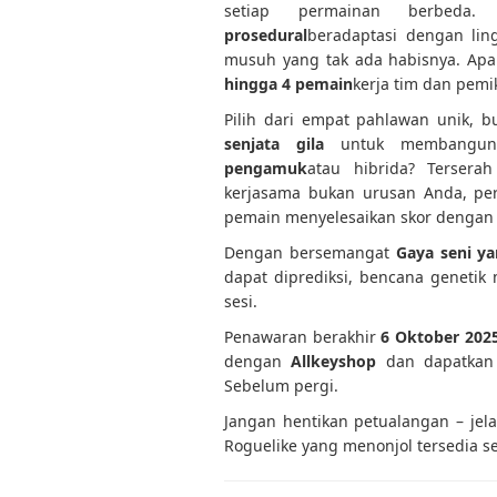
setiap permainan berbeda
prosedural
beradaptasi dengan li
musuh yang tak ada habisnya. A
hingga 4 pemain
kerja tim dan pemi
Pilih dari empat pahlawan unik, 
senjata gila
untuk membangun
pengamuk
atau hibrida? Terser
kerjasama bukan urusan Anda, pe
pemain menyelesaikan skor dengan p
Dengan bersemangat
Gaya seni ya
dapat diprediksi, bencana genetik
sesi.
Penawaran berakhir
6 Oktober 202
dengan
Allkeyshop
dan dapatkan
Sebelum pergi.
Jangan hentikan petualangan – jel
Roguelike yang menonjol tersedia s